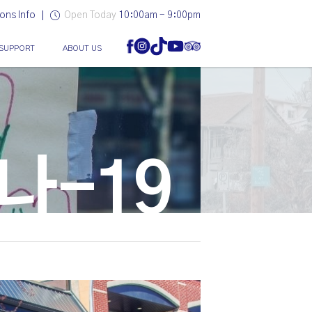
ons Info
Open Today
10:00am - 9:00pm
SUPPORT
ABOUT US
나-19