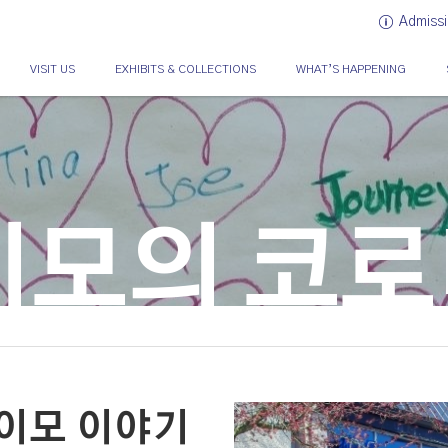
Admissi
VISIT US
EXHIBITS & COLLECTIONS
WHAT’S HAPPENING
모의 코로
나이모 이야기